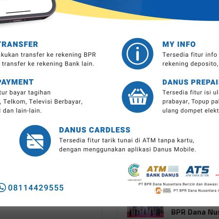
SUKU BUNGA LAINNYA
LPS BU - Rp
LPS BU - Valas
3.50%
2.00%
DOKUMENTASI EVENT
Bintang 5 Kategori BPR
tumbuh pesat selama 3
Undian Doubl
R 2026
Sabtu, 29 Nov
BPR Dana Nu