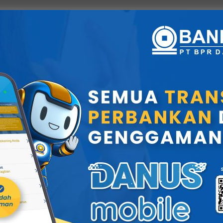
Danus Keliling
Penyetoran Tunai
Penarikan Tunai
Informasi & penjelasan produk bprdn
Pembukaan Fasilitas ATM
PENGHARGAAN
OBJEK JAMINAN LELAN