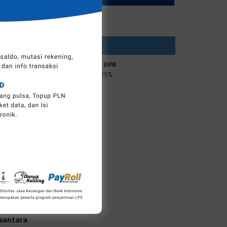
LPS BPR
6.25%
e Hoki Vol.13 Bank Danus
ember 2025
santara