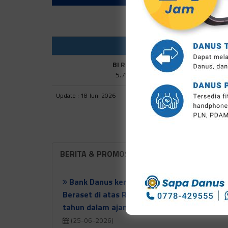
BI Rate
5.75%
Update : 18 Juni 2026
BERITA & PROMOSI
Bank Danus kembali raih BPR Berpredikat 
Beraset di atas Rp100 Miliar ke atas yang 
tahun dalam ajang The Finance Top 100 BP
(25-06-2026)