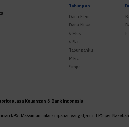
Tabungan
D
ca
Dana Flexi
B
Dana Nusa
D
VIPlus
F
VPlan
TabunganKu
Mikro
Simpel
toritas Jasa Keuangan
&
Bank Indonesia
minan
LPS
. Maksimum nilai simpanan yang dijamin LPS per Nasabah 