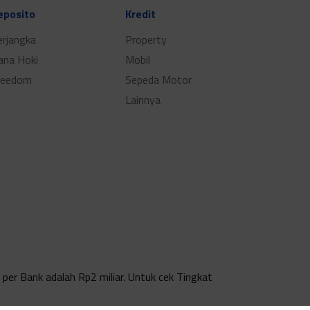
eposito
Kredit
erjangka
Property
ana Hoki
Mobil
reedom
Sepeda Motor
Lainnya
per Bank adalah Rp2 miliar. Untuk cek Tingkat