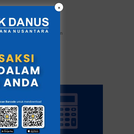
×
Pengkinian data/identitas
Transaksi pembayaran tagihan
Isi ulang prabayar
Layanan perbankan lainnya
G
SIMULASI