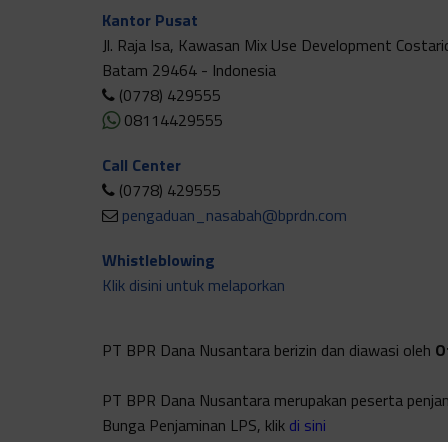
Kantor Pusat
Jl. Raja Isa, Kawasan Mix Use Development Costari
Batam 29464 - Indonesia
(0778) 429555
08114429555
Call Center
(0778) 429555
pengaduan_nasabah@bprdn.com
Whistleblowing
Klik disini untuk melaporkan
PT BPR Dana Nusantara berizin dan diawasi oleh
O
PT BPR Dana Nusantara merupakan peserta penja
Bunga Penjaminan LPS, klik
di sini