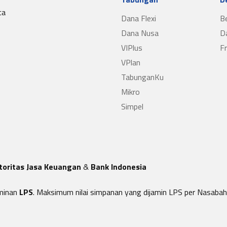
ca
Dana Flexi
B
Dana Nusa
D
VIPlus
F
VPlan
TabunganKu
Mikro
Simpel
toritas Jasa Keuangan
&
Bank Indonesia
minan
LPS
. Maksimum nilai simpanan yang dijamin LPS per Nasabah 