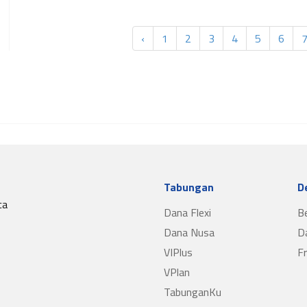
‹
1
2
3
4
5
6
Tabungan
D
ca
Dana Flexi
B
Dana Nusa
D
VIPlus
F
VPlan
TabunganKu