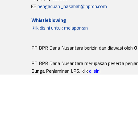
pengaduan_nasabah@bprdn.com
Whistleblowing
Klik disini untuk melaporkan
PT BPR Dana Nusantara berizin dan diawasi oleh
O
PT BPR Dana Nusantara merupakan peserta penja
Bunga Penjaminan LPS, klik
di sini
Telah tersertifikasi
Copyright © 2002 - 2026 PT BPR Dana Nusantara