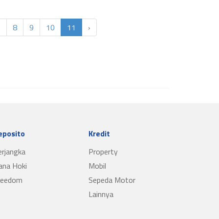
7
8
9
10
11
›
eposito
Kredit
erjangka
Property
ana Hoki
Mobil
reedom
Sepeda Motor
Lainnya